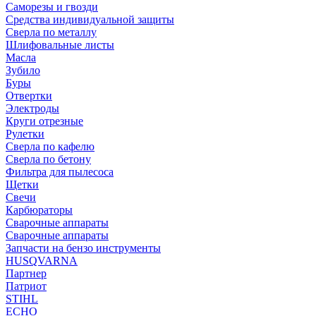
Саморезы и гвозди
Средства индивидуальной защиты
Сверла по металлу
Шлифовальные листы
Масла
Зубило
Буры
Отвертки
Электроды
Круги отрезные
Рулетки
Сверла по кафелю
Сверла по бетону
Фильтра для пылесоса
Щетки
Свечи
Карбюраторы
Сварочные аппараты
Сварочные аппараты
Запчасти на бензо инструменты
HUSQVARNA
Партнер
Патриот
STIHL
ECHO