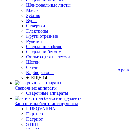
Шлифовальные листы
Масла
Зубило
Буры
Отвертки
Электроды
Круги отрезные
Рулетки
Сверла по кафелю
Сверла по бетону
Фильтра для пылесоса
Щетки
Свечи
Арен
Карбюраторы
+ ЕЩЕ 14
Сварочные аппараты
Сварочные аппараты
Запчасти на бензо инструменты
HUSQVARNA
Партнер
Патриот
STIHL