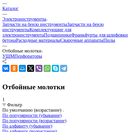
—
Каталог
—
Электроинструменты
Запчасти на бензо инструменты
Запчасти на бензо
инструменты
Комплектующие для
электроинструмента
Подшипники
Франкфурты для шлифовки
бетона
Расходные материалы
Сварочные аппараты
Пилы
—
Отбойные молотки
УШМ
Перфораторы
Отбойные молотки
1
Фильтр
По умолчанию (возрастание)
По популярности (убывание)
По популярности (возрастание)
По алфавиту (убывание)
По алфавиту (возрастание)