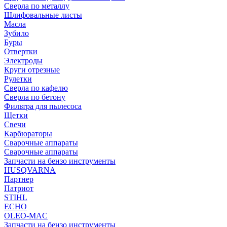
Сверла по металлу
Шлифовальные листы
Масла
Зубило
Буры
Отвертки
Электроды
Круги отрезные
Рулетки
Сверла по кафелю
Сверла по бетону
Фильтра для пылесоса
Щетки
Свечи
Карбюраторы
Сварочные аппараты
Сварочные аппараты
Запчасти на бензо инструменты
HUSQVARNA
Партнер
Патриот
STIHL
ECHO
OLEO-MAC
Запчасти на бензо инструменты