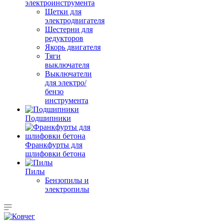
электроинструмента
Щетки для
электродвигателя
Шестерни для
редукторов
Якорь двигателя
Тяги
выключателя
Выключатели
для электро/
бензо
инструмента
Подшипники
Франкфурты для
шлифовки бетона
Пилы
Бензопилы и
электропилы