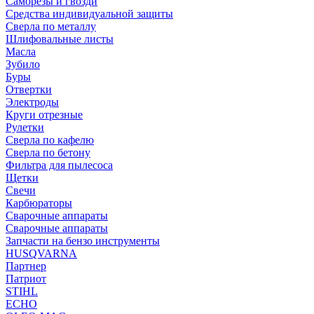
Саморезы и гвозди
Средства индивидуальной защиты
Сверла по металлу
Шлифовальные листы
Масла
Зубило
Буры
Отвертки
Электроды
Круги отрезные
Рулетки
Сверла по кафелю
Сверла по бетону
Фильтра для пылесоса
Щетки
Свечи
Карбюраторы
Сварочные аппараты
Сварочные аппараты
Запчасти на бензо инструменты
HUSQVARNA
Партнер
Патриот
STIHL
ECHO