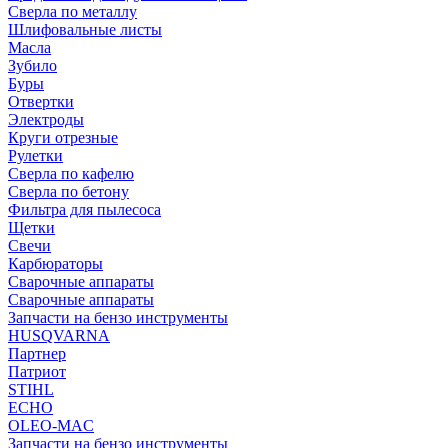
Сверла по металлу
Шлифовальные листы
Масла
Зубило
Буры
Отвертки
Электроды
Круги отрезные
Рулетки
Сверла по кафелю
Сверла по бетону
Фильтра для пылесоса
Щетки
Свечи
Карбюраторы
Сварочные аппараты
Сварочные аппараты
Запчасти на бензо инструменты
HUSQVARNA
Партнер
Патриот
STIHL
ECHO
OLEO-MAC
Запчасти на бензо инструменты