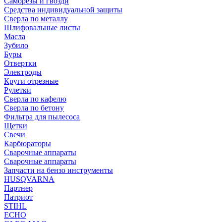
Саморезы и гвозди
Средства индивидуальной защиты
Сверла по металлу
Шлифовальные листы
Масла
Зубило
Буры
Отвертки
Электроды
Круги отрезные
Рулетки
Сверла по кафелю
Сверла по бетону
Фильтра для пылесоса
Щетки
Свечи
Карбюраторы
Сварочные аппараты
Сварочные аппараты
Запчасти на бензо инструменты
HUSQVARNA
Партнер
Патриот
STIHL
ECHO