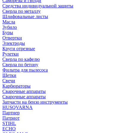
Саморезы и гвозди
Средства индивидуальной защиты
Сверла по металлу
Шлифовальные листы
Масла
Зубило
Буры
Отвертки
Электроды
Круги отрезные
Рулетки
Сверла по кафелю
Сверла по бетону
Фильтра для пылесоса
Щетки
Свечи
Карбюраторы
Сварочные аппараты
Сварочные аппараты
Запчасти на бензо инструменты
HUSQVARNA
Партнер
Патриот
STIHL
ECHO