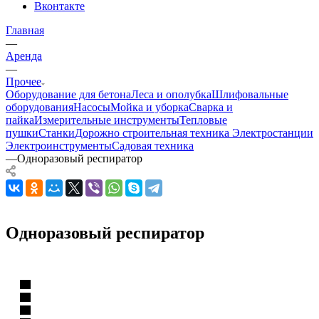
Вконтакте
Главная
—
Аренда
—
Прочее
Оборудование для бетона
Леса и ополубка
Шлифовальные
оборудования
Насосы
Мойка и уборка
Сварка и
пайка
Измерительные инструменты
Тепловые
пушки
Станки
Дорожно строительная техника
Электростанции
Электроинструменты
Садовая техника
—
Одноразовый респиратор
Одноразовый респиратор