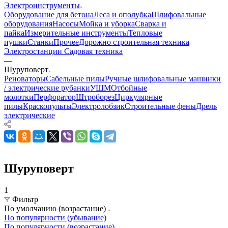
Электроинструменты
Оборудование для бетона
Леса и ополубка
Шлифовальные
оборудования
Насосы
Мойка и уборка
Сварка и
пайка
Измерительные инструменты
Тепловые
пушки
Станки
Прочее
Дорожно строительная техника
Электростанции
Садовая техника
—
Шуруповерт
Реноваторы
Сабельные пилы
Ручные шлифовальные машинки
/ электрические рубанки
УШМ
Отбойные
молотки
Перфоратор
Штроборез
Циркулярные
пилы
Краскопульты
Электролобзик
Строительные фены
Дрель
электрические
Шуруповерт
1
Фильтр
По умолчанию (возрастание)
По популярности (убывание)
По популярности (возрастание)