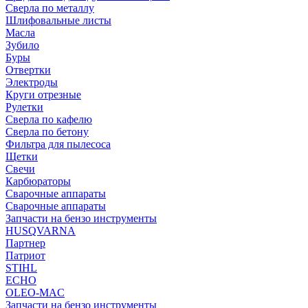
Сверла по металлу
Шлифовальные листы
Масла
Зубило
Буры
Отвертки
Электроды
Круги отрезные
Рулетки
Сверла по кафелю
Сверла по бетону
Фильтра для пылесоса
Щетки
Свечи
Карбюраторы
Сварочные аппараты
Сварочные аппараты
Запчасти на бензо инструменты
HUSQVARNA
Партнер
Патриот
STIHL
ECHO
OLEO-MAC
Запчасти на бензо инструменты