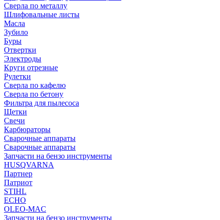
Сверла по металлу
Шлифовальные листы
Масла
Зубило
Буры
Отвертки
Электроды
Круги отрезные
Рулетки
Сверла по кафелю
Сверла по бетону
Фильтра для пылесоса
Щетки
Свечи
Карбюраторы
Сварочные аппараты
Сварочные аппараты
Запчасти на бензо инструменты
HUSQVARNA
Партнер
Патриот
STIHL
ECHO
OLEO-MAC
Запчасти на бензо инструменты