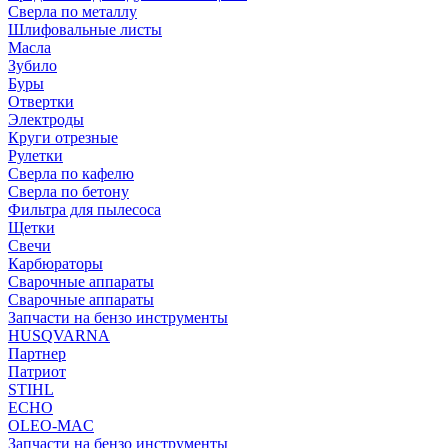
Сверла по металлу
Шлифовальные листы
Масла
Зубило
Буры
Отвертки
Электроды
Круги отрезные
Рулетки
Сверла по кафелю
Сверла по бетону
Фильтра для пылесоса
Щетки
Свечи
Карбюраторы
Сварочные аппараты
Сварочные аппараты
Запчасти на бензо инструменты
HUSQVARNA
Партнер
Патриот
STIHL
ECHO
OLEO-MAC
Запчасти на бензо инструменты