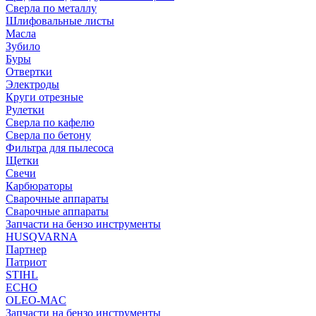
Сверла по металлу
Шлифовальные листы
Масла
Зубило
Буры
Отвертки
Электроды
Круги отрезные
Рулетки
Сверла по кафелю
Сверла по бетону
Фильтра для пылесоса
Щетки
Свечи
Карбюраторы
Сварочные аппараты
Сварочные аппараты
Запчасти на бензо инструменты
HUSQVARNA
Партнер
Патриот
STIHL
ECHO
OLEO-MAC
Запчасти на бензо инструменты