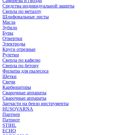
Саморезы и гвозди
Средства индивидуальной защиты
Сверла по металлу
Шлифовальные листы
Масла
Зубило
Буры
Отвертки
Электроды
Круги отрезные
Рулетки
Сверла по кафелю
Сверла по бетону
Фильтра для пылесоса
Щетки
Свечи
Карбюраторы
Сварочные аппараты
Сварочные аппараты
Запчасти на бензо инструменты
HUSQVARNA
Партнер
Патриот
STIHL
ECHO