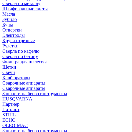
Сверла по металлу
Шлифовальные листы
Масла
Зубило
Буры
Отвертки
Электроды
Круги отрезные
Рулетки
Сверла по кафелю
Сверла по бетону
Фильтра для пылесоса
Щетки
Свечи
Карбюраторы
Сварочные аппараты
Сварочные аппараты
Запчасти на бензо инструменты
HUSQVARNA
Партнер
Патриот
STIHL
ECHO
OLEO-MAC
Запчасти на бензо инструменты