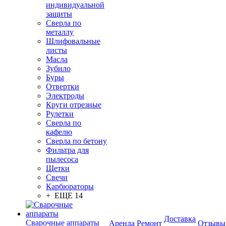
индивидуальной
защиты
Сверла по
металлу
Шлифовальные
листы
Масла
Зубило
Буры
Отвертки
Электроды
Круги отрезные
Рулетки
Сверла по
кафелю
Сверла по бетону
Фильтра для
пылесоса
Щетки
Свечи
Карбюраторы
+ ЕЩЕ 14
Доставка
Сварочные аппараты
Аренда
Ремонт
Отзывы