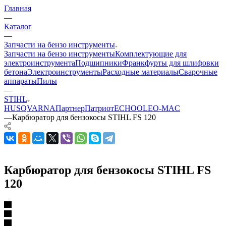
Главная
—
Каталог
—
Запчасти на бензо инструменты
Запчасти на бензо инструменты
Комплектующие для
электроинструмента
Подшипники
Франкфурты для шлифовки
бетона
Электроинструменты
Расходные материалы
Сварочные
аппараты
Пилы
—
STIHL
HUSQVARNA
Партнер
Патриот
ECHO
OLEO-MAC
—
Карбюратор для бензокосы STIHL FS 120
Карбюратор для бензокосы STIHL FS
120