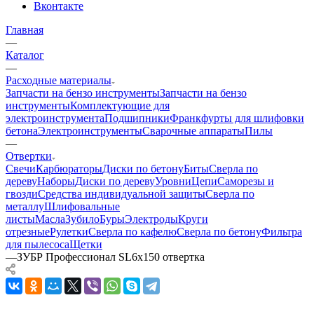
Вконтакте
Главная
—
Каталог
—
Расходные материалы
Запчасти на бензо инструменты
Запчасти на бензо
инструменты
Комплектующие для
электроинструмента
Подшипники
Франкфурты для шлифовки
бетона
Электроинструменты
Сварочные аппараты
Пилы
—
Отвертки
Свечи
Карбюраторы
Диски по бетону
Биты
Сверла по
дереву
Наборы
Диски по дереву
Уровни
Цепи
Саморезы и
гвозди
Средства индивидуальной защиты
Сверла по
металлу
Шлифовальные
листы
Масла
Зубило
Буры
Электроды
Круги
отрезные
Рулетки
Сверла по кафелю
Сверла по бетону
Фильтра
для пылесоса
Щетки
—
ЗУБР Профессионал SL6x150 отвертка