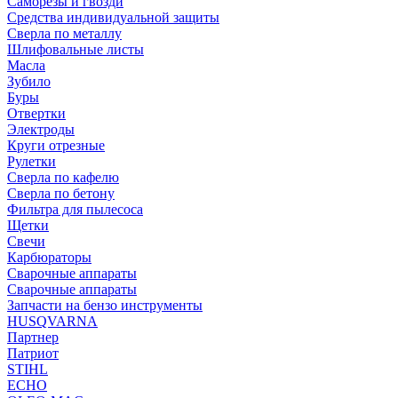
Саморезы и гвозди
Средства индивидуальной защиты
Сверла по металлу
Шлифовальные листы
Масла
Зубило
Буры
Отвертки
Электроды
Круги отрезные
Рулетки
Сверла по кафелю
Сверла по бетону
Фильтра для пылесоса
Щетки
Свечи
Карбюраторы
Сварочные аппараты
Сварочные аппараты
Запчасти на бензо инструменты
HUSQVARNA
Партнер
Патриот
STIHL
ECHO