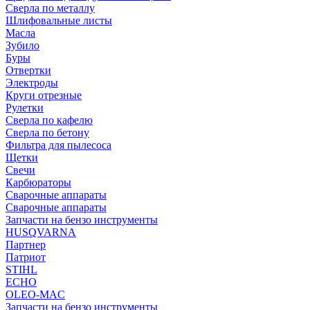
Сверла по металлу
Шлифовальные листы
Масла
Зубило
Буры
Отвертки
Электроды
Круги отрезные
Рулетки
Сверла по кафелю
Сверла по бетону
Фильтра для пылесоса
Щетки
Свечи
Карбюраторы
Сварочные аппараты
Сварочные аппараты
Запчасти на бензо инструменты
HUSQVARNA
Партнер
Патриот
STIHL
ECHO
OLEO-MAC
Запчасти на бензо инструменты