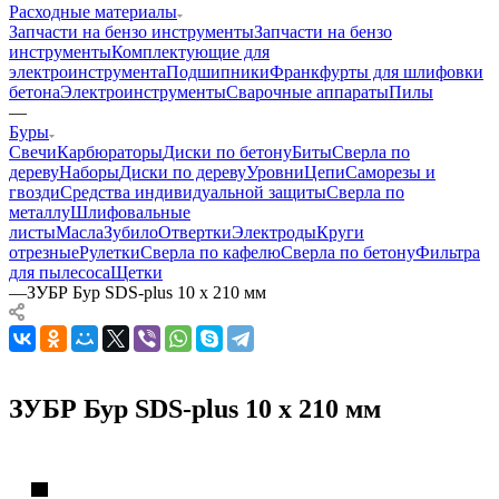
Расходные материалы
Запчасти на бензо инструменты
Запчасти на бензо
инструменты
Комплектующие для
электроинструмента
Подшипники
Франкфурты для шлифовки
бетона
Электроинструменты
Сварочные аппараты
Пилы
—
Буры
Свечи
Карбюраторы
Диски по бетону
Биты
Сверла по
дереву
Наборы
Диски по дереву
Уровни
Цепи
Саморезы и
гвозди
Средства индивидуальной защиты
Сверла по
металлу
Шлифовальные
листы
Масла
Зубило
Отвертки
Электроды
Круги
отрезные
Рулетки
Сверла по кафелю
Сверла по бетону
Фильтра
для пылесоса
Щетки
—
ЗУБР Бур SDS-plus 10 х 210 мм
ЗУБР Бур SDS-plus 10 х 210 мм