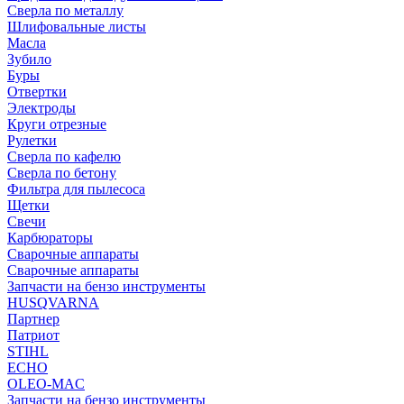
Сверла по металлу
Шлифовальные листы
Масла
Зубило
Буры
Отвертки
Электроды
Круги отрезные
Рулетки
Сверла по кафелю
Сверла по бетону
Фильтра для пылесоса
Щетки
Свечи
Карбюраторы
Сварочные аппараты
Сварочные аппараты
Запчасти на бензо инструменты
HUSQVARNA
Партнер
Патриот
STIHL
ECHO
OLEO-MAC
Запчасти на бензо инструменты