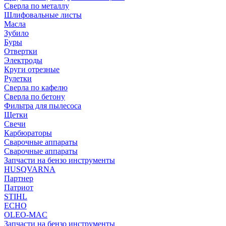
Сверла по металлу
Шлифовальные листы
Масла
Зубило
Буры
Отвертки
Электроды
Круги отрезные
Рулетки
Сверла по кафелю
Сверла по бетону
Фильтра для пылесоса
Щетки
Свечи
Карбюраторы
Сварочные аппараты
Сварочные аппараты
Запчасти на бензо инструменты
HUSQVARNA
Партнер
Патриот
STIHL
ECHO
OLEO-MAC
Запчасти на бензо инструменты