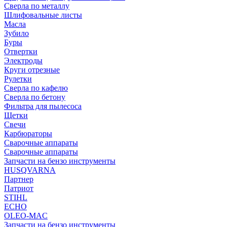
Сверла по металлу
Шлифовальные листы
Масла
Зубило
Буры
Отвертки
Электроды
Круги отрезные
Рулетки
Сверла по кафелю
Сверла по бетону
Фильтра для пылесоса
Щетки
Свечи
Карбюраторы
Сварочные аппараты
Сварочные аппараты
Запчасти на бензо инструменты
HUSQVARNA
Партнер
Патриот
STIHL
ECHO
OLEO-MAC
Запчасти на бензо инструменты