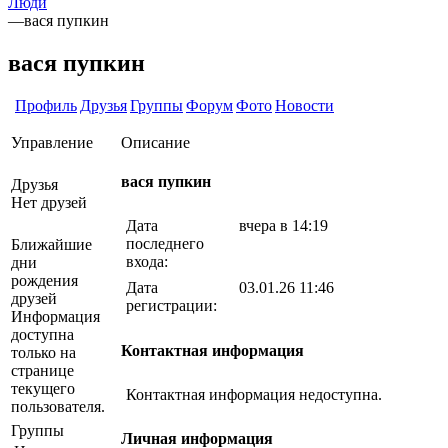
Люди
—
вася пупкин
вася пупкин
Профиль
Друзья
Группы
Форум
Фото
Новости
Управление
Описание
вася пупкин
Друзья
Нет друзей
Дата
вчера в 14:19
последнего
Ближайшие
входа:
дни
рождения
Дата
03.01.26 11:46
друзей
регистрации:
Информация
доступна
Контактная информация
только на
странице
текущего
Контактная информация недоступна.
пользователя.
Группы
Личная информация