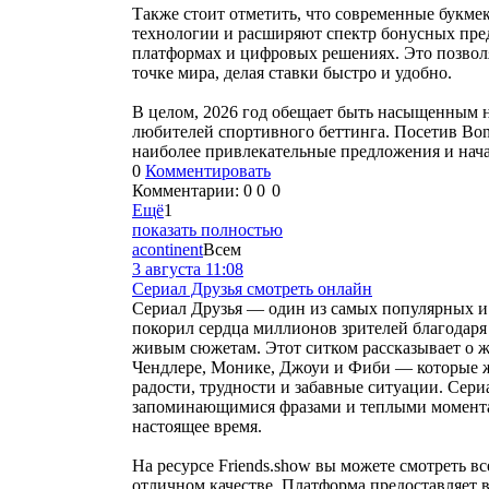
Также стоит отметить, что современные букме
технологии и расширяют спектр бонусных пре
платформах и цифровых решениях. Это позвол
точке мира, делая ставки быстро и удобно.
В целом, 2026 год обещает быть насыщенным 
любителей спортивного беттинга. Посетив Bonu
наиболее привлекательные предложения и нача
0
Комментировать
Комментарии:
0
0
0
Ещё
1
показать полностью
acontinent
Всем
3 августа 11:08
Сериал Друзья смотреть онлайн
Сериал Друзья — один из самых популярных и
покорил сердца миллионов зрителей благодаря
живым сюжетам. Этот ситком рассказывает о ж
Чендлере, Монике, Джоуи и Фиби — которые ж
радости, трудности и забавные ситуации. Сер
запоминающимися фразами и теплыми момента
настоящее время.
На ресурсе Friends.show вы можете смотреть вс
отличном качестве. Платформа предоставляет