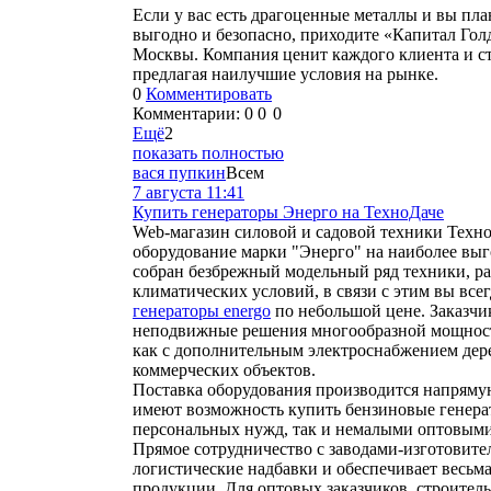
Если у вас есть драгоценные металлы и вы пл
выгодно и безопасно, приходите «Капитал Го
Москвы. Компания ценит каждого клиента и ст
предлагая наилучшие условия на рынке.
0
Комментировать
Комментарии:
0
0
0
Ещё
2
показать полностью
вася пупкин
Всем
7 августа 11:41
Купить генераторы Энерго на ТехноДаче
Web-магазин силовой и садовой техники Техн
оборудование марки "Энерго" на наиболее вы
собран безбрежный модельный ряд техники, ра
климатических условий, в связи с этим вы всег
генераторы energo
по небольшой цене. Заказчи
неподвижные решения многообразной мощност
как с дополнительным электроснабжением дере
коммерческих объектов.
Поставка оборудования производится напрямую
имеют возможность купить бензиновые генера
персональных нужд, так и немалыми оптовыми
Прямое сотрудничество с заводами-изготовит
логистические надбавки и обеспечивает весьм
продукции. Для оптовых заказчиков, строите