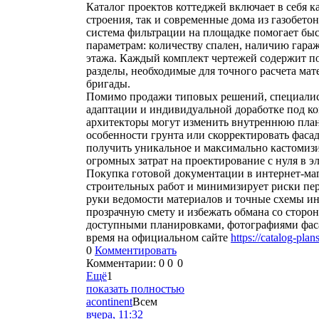
Каталог проектов коттеджей включает в себя 
строения, так и современные дома из газобето
система фильтрации на площадке помогает бы
параметрам: количеству спален, наличию гараж
этажа. Каждый комплект чертежей содержит п
разделы, необходимые для точного расчета мат
бригады.
Помимо продажи типовых решений, специалис
адаптации и индивидуальной доработке под ко
архитекторы могут изменить внутреннюю план
особенности грунта или скорректировать фаса
получить уникальное и максимально кастомизи
огромных затрат на проектирование с нуля в э
Покупка готовой документации в интернет-маг
строительных работ и минимизирует риски пер
руки ведомости материалов и точные схемы ин
прозрачную смету и избежать обмана со сторо
доступными планировками, фотографиями фас
время на официальном сайте
https://catalog-plan
0
Комментировать
Комментарии:
0
0
0
Ещё
1
показать полностью
acontinent
Всем
вчера, 11:32