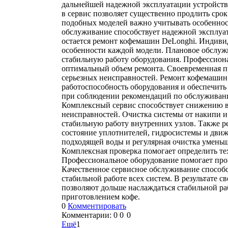
дальнейшей надежной эксплуатации устройства
в сервис позволяет существенно продлить ср
подобных моделей важно учитывать особеннос
обслуживание способствует надежной эксплуа
остается ремонт кофемашин DeLonghi. Индиви
особенности каждой модели. Плановое обслуж
стабильную работу оборудования. Профессиона
оптимальный объем ремонта. Своевременная п
серьезных неисправностей. Ремонт кофемашин
работоспособность оборудования и обеспечит
при соблюдении рекомендаций по обслуживан
Комплексный сервис способствует снижению в
неисправностей. Очистка системы от накипи и
стабильную работу внутренних узлов. Также р
состояние уплотнителей, гидросистемы и дви
подходящей воды и регулярная очистка умень
Комплексная проверка помогает определить те
Профессиональное оборудование помогает про
Качественное сервисное обслуживание способ
стабильной работе всех систем. В результате 
позволяют дольше наслаждаться стабильной р
приготовлением кофе.
0
Комментировать
Комментарии:
0
0
0
Ещё
1