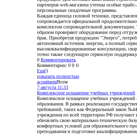
партнеров web-магазина учтены особые прайс-
персональные скидочные программы.
Каждая единица силовой техники, представленн
сопровождается официальной продолжительной
комплектом сопроводительной документации.
образом проверяют оборудование перед отгруз
брак. Приобретая продукцию "Энерго", потреб
автономный источник энергии, а полный сер
высококвалифицированные консультации, скор
точно также следующую сервисную поддержку
0
Комментировать
Комментарии:
0
0
0
Ещё
1
показать полностью
acontinent
Всем
7 августа 11:33
Комплексное оснащение учебных учреждений
Комплексное оснащение учебных учреждений 
образования. В рамках реализации государст
требований, таких как Федеральный закон №4
учреждения по всей территории РФ получают 
обновлять свою материально-техническую баз
комфортных условий для образовательного пр
преподавания и подготовке квалифицированны