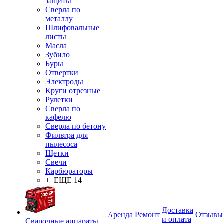
защиты
Сверла по
металлу
Шлифовальные
листы
Масла
Зубило
Буры
Отвертки
Электроды
Круги отрезные
Рулетки
Сверла по
кафелю
Сверла по бетону
Фильтра для
пылесоса
Щетки
Свечи
Карбюраторы
+ ЕЩЕ 14
Доставка
Аренда
Ремонт
Отзывы
и оплата
Сварочные аппараты