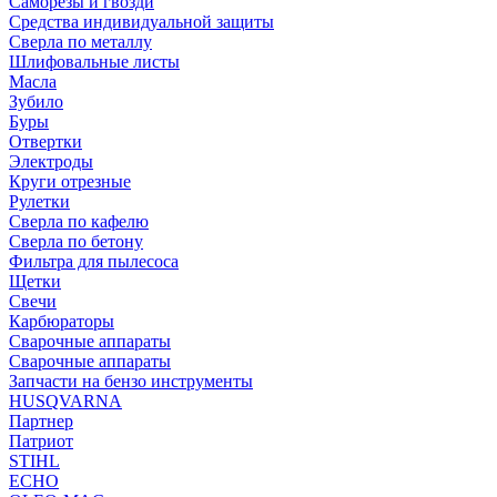
Саморезы и гвозди
Средства индивидуальной защиты
Сверла по металлу
Шлифовальные листы
Масла
Зубило
Буры
Отвертки
Электроды
Круги отрезные
Рулетки
Сверла по кафелю
Сверла по бетону
Фильтра для пылесоса
Щетки
Свечи
Карбюраторы
Сварочные аппараты
Сварочные аппараты
Запчасти на бензо инструменты
HUSQVARNA
Партнер
Патриот
STIHL
ECHO