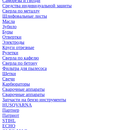
Саморезы и гвозди
Средства индивидуальной защиты
Сверла по металлу
Шлифовальные листы
Масла
Зубило
Буры
Отвертки
Электроды
Круги отрезные
Рулетки
Сверла по кафелю
Сверла по бетону
Фильтра для пылесоса
Щетки
Свечи
Карбюраторы
Сварочные аппараты
Сварочные аппараты
Запчасти на бензо инструменты
HUSQVARNA
Партнер
Патриот
STIHL
ECHO