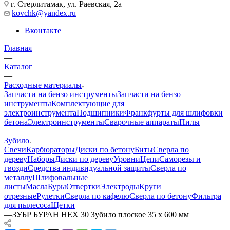
г. Стерлитамак, ул. Раевская, 2а
kovchk@yandex.ru
Вконтакте
Главная
—
Каталог
—
Расходные материалы
Запчасти на бензо инструменты
Запчасти на бензо
инструменты
Комплектующие для
электроинструмента
Подшипники
Франкфурты для шлифовки
бетона
Электроинструменты
Сварочные аппараты
Пилы
—
Зубило
Свечи
Карбюраторы
Диски по бетону
Биты
Сверла по
дереву
Наборы
Диски по дереву
Уровни
Цепи
Саморезы и
гвозди
Средства индивидуальной защиты
Сверла по
металлу
Шлифовальные
листы
Масла
Буры
Отвертки
Электроды
Круги
отрезные
Рулетки
Сверла по кафелю
Сверла по бетону
Фильтра
для пылесоса
Щетки
—
ЗУБР БУРАН HEX 30 Зубило плоское 35 х 600 мм