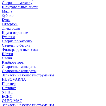
Сверла по металлу
Шлифовальные листы
Масла
Зубило
Буры
Отвертки
Электроды
Круги отрезные
Рулетки
Сверла по кафелю
Сверла по бетону
Фильтра для пылесоса
Щетки
Свечи
Карбюраторы
Сварочные аппараты
Сварочные аппараты
Запчасти на бензо инструменты
HUSQVARNA
Партнер
Патриот
STIHL
ECHO
OLEO-MAC
Запчасти на бензо инструменты