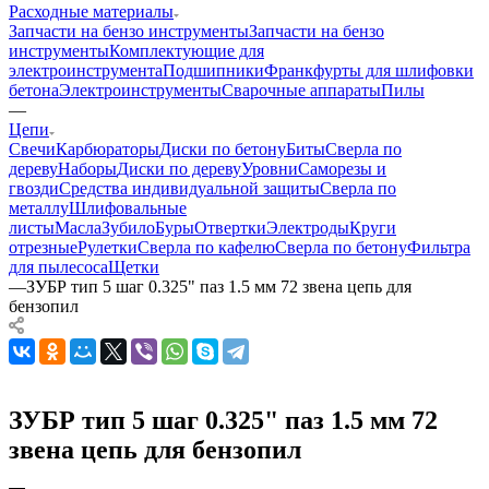
Расходные материалы
Запчасти на бензо инструменты
Запчасти на бензо
инструменты
Комплектующие для
электроинструмента
Подшипники
Франкфурты для шлифовки
бетона
Электроинструменты
Сварочные аппараты
Пилы
—
Цепи
Свечи
Карбюраторы
Диски по бетону
Биты
Сверла по
дереву
Наборы
Диски по дереву
Уровни
Саморезы и
гвозди
Средства индивидуальной защиты
Сверла по
металлу
Шлифовальные
листы
Масла
Зубило
Буры
Отвертки
Электроды
Круги
отрезные
Рулетки
Сверла по кафелю
Сверла по бетону
Фильтра
для пылесоса
Щетки
—
ЗУБР тип 5 шаг 0.325" паз 1.5 мм 72 звена цепь для
бензопил
ЗУБР тип 5 шаг 0.325" паз 1.5 мм 72
звена цепь для бензопил