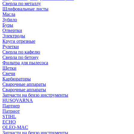
Сверла по металлу
Шлифовальные листы
Масла
Зубило
Буры
Отвертки
Электроды
Круги отрезные
Рулетки
Сверла по кафелю
Сверла по бетону
Фильтра для пылесоса
Щетки
Свечи
Карбюраторы
Сварочные аппараты
Сварочные аппараты
Запчасти на бензо инструменты
HUSQVARNA
Партнер
Патриот
STIHL
ECHO
OLEO-MAC
Запчасти на бензо инструменты