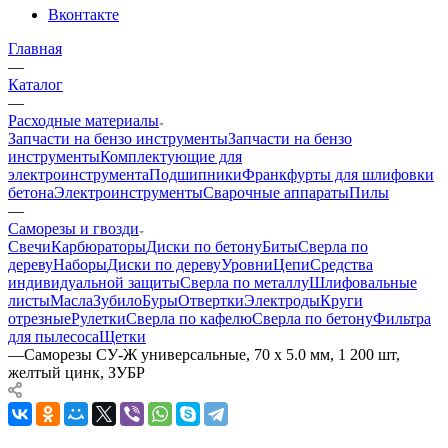
Вконтакте
Главная
—
Каталог
—
Расходные материалы
Запчасти на бензо инструменты
Запчасти на бензо
инструменты
Комплектующие для
электроинструмента
Подшипники
Франкфурты для шлифовки
бетона
Электроинструменты
Сварочные аппараты
Пилы
—
Саморезы и гвозди
Свечи
Карбюраторы
Диски по бетону
Биты
Сверла по
дереву
Наборы
Диски по дереву
Уровни
Цепи
Средства
индивидуальной защиты
Сверла по металлу
Шлифовальные
листы
Масла
Зубило
Буры
Отвертки
Электроды
Круги
отрезные
Рулетки
Сверла по кафелю
Сверла по бетону
Фильтра
для пылесоса
Щетки
—
Саморезы СУ-Ж универсальные, 70 x 5.0 мм, 1 200 шт,
желтый цинк, ЗУБР