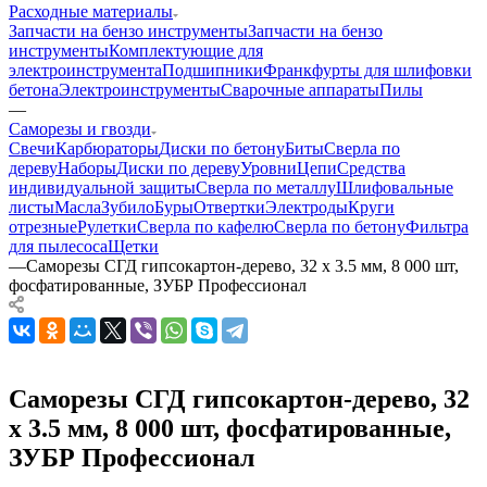
Расходные материалы
Запчасти на бензо инструменты
Запчасти на бензо
инструменты
Комплектующие для
электроинструмента
Подшипники
Франкфурты для шлифовки
бетона
Электроинструменты
Сварочные аппараты
Пилы
—
Саморезы и гвозди
Свечи
Карбюраторы
Диски по бетону
Биты
Сверла по
дереву
Наборы
Диски по дереву
Уровни
Цепи
Средства
индивидуальной защиты
Сверла по металлу
Шлифовальные
листы
Масла
Зубило
Буры
Отвертки
Электроды
Круги
отрезные
Рулетки
Сверла по кафелю
Сверла по бетону
Фильтра
для пылесоса
Щетки
—
Саморезы СГД гипсокартон-дерево, 32 х 3.5 мм, 8 000 шт,
фосфатированные, ЗУБР Профессионал
Саморезы СГД гипсокартон-дерево, 32
х 3.5 мм, 8 000 шт, фосфатированные,
ЗУБР Профессионал