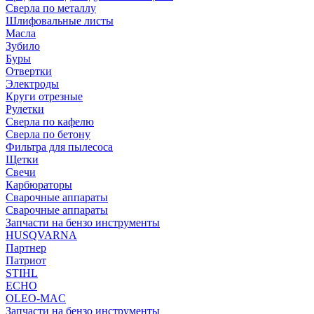
Сверла по металлу
Шлифовальные листы
Масла
Зубило
Буры
Отвертки
Электроды
Круги отрезные
Рулетки
Сверла по кафелю
Сверла по бетону
Фильтра для пылесоса
Щетки
Свечи
Карбюраторы
Сварочные аппараты
Сварочные аппараты
Запчасти на бензо инструменты
HUSQVARNA
Партнер
Патриот
STIHL
ECHO
OLEO-MAC
Запчасти на бензо инструменты