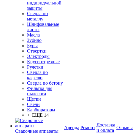
индивидуальной
защиты
Сверла по
металлу
Шлифовальные
листы
Масла
Зубило
Буры
Отвертки
Электроды
Круги отрезные
Рулетки
Сверла по
кафелю
Сверла по бетону
Фильтра для
пылесоса
Щетки
Свечи
Карбюраторы
+ ЕЩЕ 14
Доставка
Аренда
Ремонт
Отзывы
и оплата
Сварочные аппараты