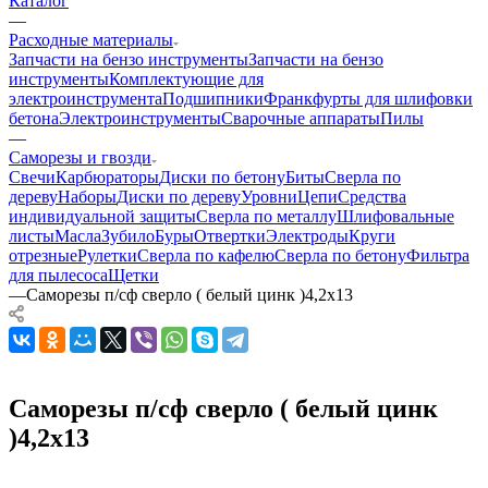
Каталог
—
Расходные материалы
Запчасти на бензо инструменты
Запчасти на бензо
инструменты
Комплектующие для
электроинструмента
Подшипники
Франкфурты для шлифовки
бетона
Электроинструменты
Сварочные аппараты
Пилы
—
Саморезы и гвозди
Свечи
Карбюраторы
Диски по бетону
Биты
Сверла по
дереву
Наборы
Диски по дереву
Уровни
Цепи
Средства
индивидуальной защиты
Сверла по металлу
Шлифовальные
листы
Масла
Зубило
Буры
Отвертки
Электроды
Круги
отрезные
Рулетки
Сверла по кафелю
Сверла по бетону
Фильтра
для пылесоса
Щетки
—
Саморезы п/сф сверло ( белый цинк )4,2х13
Саморезы п/сф сверло ( белый цинк
)4,2х13