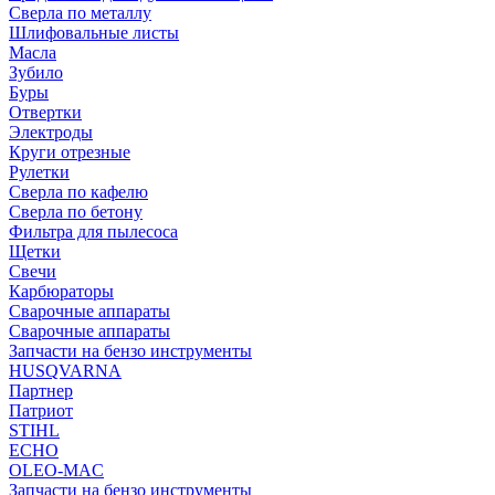
Сверла по металлу
Шлифовальные листы
Масла
Зубило
Буры
Отвертки
Электроды
Круги отрезные
Рулетки
Сверла по кафелю
Сверла по бетону
Фильтра для пылесоса
Щетки
Свечи
Карбюраторы
Сварочные аппараты
Сварочные аппараты
Запчасти на бензо инструменты
HUSQVARNA
Партнер
Патриот
STIHL
ECHO
OLEO-MAC
Запчасти на бензо инструменты