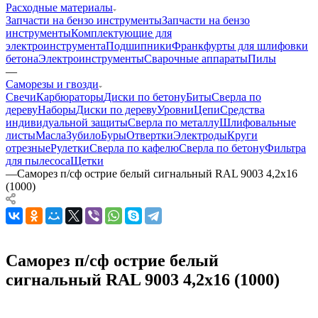
Расходные материалы
Запчасти на бензо инструменты
Запчасти на бензо
инструменты
Комплектующие для
электроинструмента
Подшипники
Франкфурты для шлифовки
бетона
Электроинструменты
Сварочные аппараты
Пилы
—
Саморезы и гвозди
Свечи
Карбюраторы
Диски по бетону
Биты
Сверла по
дереву
Наборы
Диски по дереву
Уровни
Цепи
Средства
индивидуальной защиты
Сверла по металлу
Шлифовальные
листы
Масла
Зубило
Буры
Отвертки
Электроды
Круги
отрезные
Рулетки
Сверла по кафелю
Сверла по бетону
Фильтра
для пылесоса
Щетки
—
Саморез п/сф острие белый сигнальный RAL 9003 4,2х16
(1000)
Саморез п/сф острие белый
сигнальный RAL 9003 4,2х16 (1000)