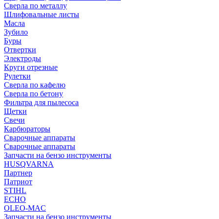
Сверла по металлу
Шлифовальные листы
Масла
Зубило
Буры
Отвертки
Электроды
Круги отрезные
Рулетки
Сверла по кафелю
Сверла по бетону
Фильтра для пылесоса
Щетки
Свечи
Карбюраторы
Сварочные аппараты
Сварочные аппараты
Запчасти на бензо инструменты
HUSQVARNA
Партнер
Патриот
STIHL
ECHO
OLEO-MAC
Запчасти на бензо инструменты