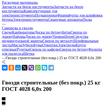
Расходные материалы
Запчасти на бензо инструменты
Запчасти на бензо
инструменты
Комплектующие для
электроинструмента
Подшипники
Франкфурты для шлифовки
бетона
Электроинструменты
Сварочные аппараты
Пилы
—
Саморезы и гвозди
Свечи
Карбюраторы
Диски по бетону
Биты
Сверла по
дереву
Наборы
Диски по дереву
Уровни
Цепи
Средства
индивидуальной защиты
Сверла по металлу
Шлифовальные
листы
Масла
Зубило
Буры
Отвертки
Электроды
Круги
отрезные
Рулетки
Сверла по кафелю
Сверла по бетону
Фильтра
для пылесоса
Щетки
—
Гвозди строительные (без покр.) 25 кг ГОСТ 4028 6,0х 200
Гвозди строительные (без покр.) 25 кг
ГОСТ 4028 6,0х 200