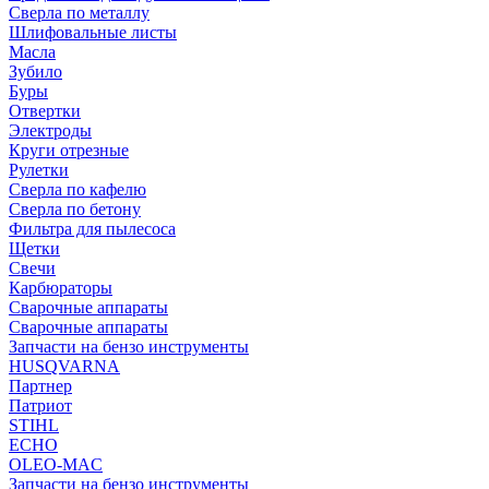
Сверла по металлу
Шлифовальные листы
Масла
Зубило
Буры
Отвертки
Электроды
Круги отрезные
Рулетки
Сверла по кафелю
Сверла по бетону
Фильтра для пылесоса
Щетки
Свечи
Карбюраторы
Сварочные аппараты
Сварочные аппараты
Запчасти на бензо инструменты
HUSQVARNA
Партнер
Патриот
STIHL
ECHO
OLEO-MAC
Запчасти на бензо инструменты