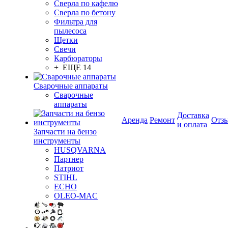
Сверла по кафелю
Сверла по бетону
Фильтра для
пылесоса
Щетки
Свечи
Карбюраторы
+ ЕЩЕ 14
Сварочные аппараты
Сварочные
аппараты
Доставка
Аренда
Ремонт
Отз
и оплата
Запчасти на бензо
инструменты
HUSQVARNA
Партнер
Патриот
STIHL
ECHO
OLEO-MAC